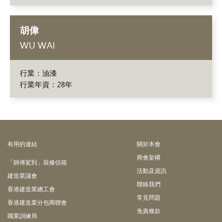
胡偉
WU WAI
行業：油漆
行業年資：28年
有⽤的連結
關於本會
商會架構
「師傅駕到」裝修信箱
活動及資訊
建造業議會
聯絡我們
香港建造業總工會
常見問題
香港建造業分包商聯會
免責條款
職業訓練局