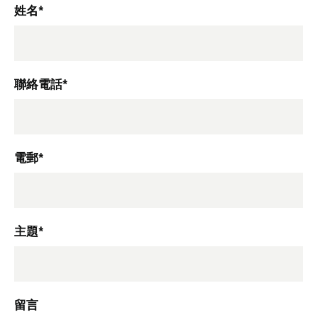
姓名*
聯絡電話*
電郵*
主題*
留言