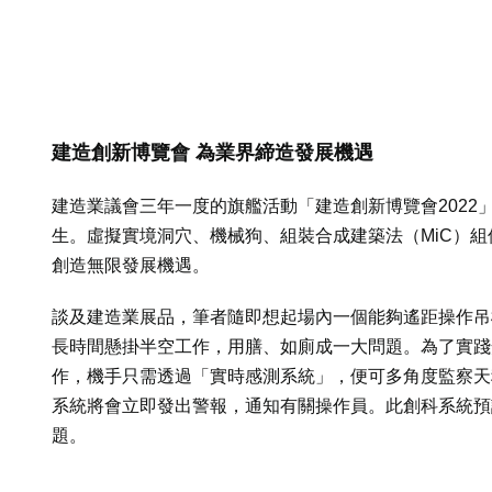
建造創新博覽會 為業界締造發展機遇
建造業議會三年一度的旗艦活動「建造創新博覽會202
生。虛擬實境洞穴、機械狗、組裝合成建築法（MiC）
創造無限發展機遇。
談及建造業展品，筆者隨即想起場內一個能夠遙距操作吊
長時間懸掛半空工作，用膳、如廁成一大問題。為了實踐
作，機手只需透過「實時感測系統」，便可多角度監察天
系統將會立即發出警報，通知有關操作員。此創科系統預
題。