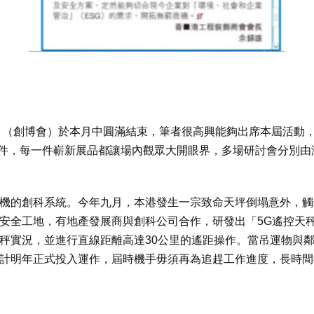
2」（創博會）於本月中圓滿結束，筆者很高興能夠出席本屆活動
組件，每一件嶄新展品都讓場內觀眾大開眼界，多場研討會分別
機的創科系統。今年九月，本港發生一宗致命天坪倒塌意外，觸
安全工地，有地產發展商與創科公司合作，研發出「5G遙控天
秤實況，並進行直線距離高達30公里的遙距操作。當吊運物與
計明年正式投入運作，屆時機手毋須再為追趕工作進度，長時間