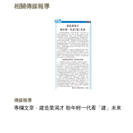
相關傳媒報導
傳媒報導
專欄文章 - 建造業渴才 盼年輕一代看「建」未來