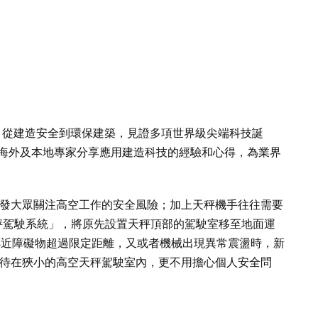
，從建造安全到環保建築，見證多項世界級尖端科技誕
由海外及本地專家分享應用建造科技的經驗和心得，為業界
發大眾關注高空工作的安全風險；加上天秤機手往往需要
秤駕駛系統」，將原先設置天秤頂部的駕駛室移至地面運
鄰近障礙物超過限定距離，又或者機械出現異常震盪時，新
待在狹小的高空天秤駕駛室內，更不用擔心個人安全問