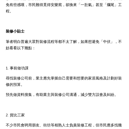
免有些感嘆，市民難得覓得安樂窩，卻換來「一肚氣」甚至「爛尾」工
程。
裝修小貼士
筆者明白普遍大眾對裝修流程等都不太了解，如果想避免「中伏」，不
妨看看以下幾點：
1. 事前做功課
尋找裝修公司前，業主應先掌握自己需要和想要的家居風格及計劃好裝
修的預算。
預先做資料搜集，有助業主與裝修公司溝通，減少雙方誤會及糾紛。
2. 貨比三家
不少市民會聘用朋友、街坊等相熟人士負責裝修工程，但市民應多找幾