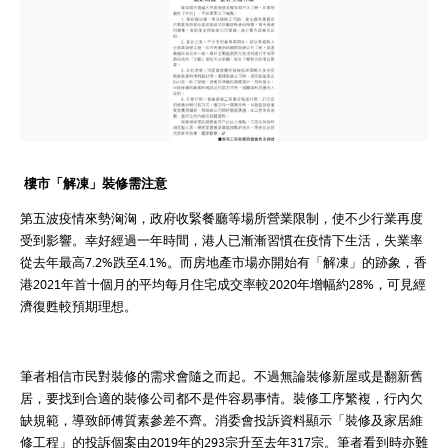
樓市「解凍」裝修需注意
第五波疫情來勢洶洶，政府收緊餐廳等場所營業限制，使不少行業再度
受到影響。幸好經過一年時間，港人已漸漸習慣在疫情下生活，失業率
從去年最高7.2%跌至4.1%。而房地產市場亦開始有「解凍」的跡象，香
港2021年首十個月的平均每月住宅成交率較2020年增幅約28%，可見經
濟復甦較預期理想。
筆者相信市民對裝修的需求會隨之而起。不過無論裝修新屋或是翻新舊
居，要找到合適的裝修公司都不是件容易事情。裝修工序繁複，行內欠
缺規範，導致師傅質素參差不齊。消委會投訴資料顯示「裝修及家居維
修工程」的投訴個案由2019年的293宗升至去年317宗。筆者看到時亦難