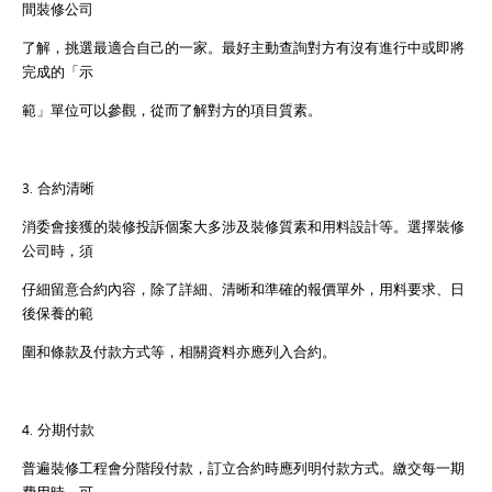
間裝修公司
了解，挑選最適合自己的一家。最好主動查詢對方有沒有進行中或即將
完成的「示
範」單位可以參觀，從而了解對方的項目質素。
3. 合約清晰
消委會接獲的裝修投訴個案大多涉及裝修質素和用料設計等。選擇裝修
公司時，須
仔細留意合約內容，除了詳細、清晰和準確的報價單外，用料要求、日
後保養的範
圍和條款及付款方式等，相關資料亦應列入合約。
4. 分期付款
普遍裝修工程會分階段付款，訂立合約時應列明付款方式。繳交每一期
費用時，可